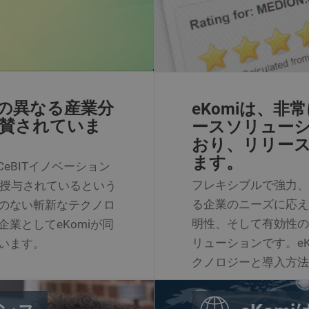
ログイン状態を維持するのが良い例です。
プロバイダー /
プロバイダー / ドメイン
有効期
有効期限
概要
概要
イダー /
ドメイン
有効期
限
概要
og
.ekomi.de
8 months 4 weeks
インカムによるシス
/ ド
ン
有効期
限
概要
OP_ID
.ekomi.de
1 year
ショップID
限
19o7sog
.ekomi.de
1 week
インカムによるシス
2 years
このcookie名は、一般的に使用されているGoogleの分析サービ
e LLC
1 year
このcookieは Addthis によって設定され、ペ
Oracle
したGoogle Universal Analyticsに関連付けられています。 この
.de
.de
Session
内部分析のためにWebサイトで使用されている特別なフォントを追跡します
くの異なる産業分
eKomiは、
のキャッシュが更新される前にページに戻った場
生成された番号をクライアント識別子として割り当てることにより
Corporation
問者データを登録しません。
表示されるようにします。
識別するために使用されます。 これは、サイトの各ページリクエ
www.ekomi.de
賛されていま
ースソリュー
分析レポートの訪問者、セッション、およびキャンペーンデータを
されます。 デフォルトでは、2年後に失効するように設定されてい
30
このcookieは Addthis によって設定され、ペ
Oracle
おり、リリース
ブサイトの所有者がカスタマイズできます。
minutes
のキャッシュが更新される前にページに戻った場
Corporation
表示されるようにします。
www.ekomi.de
ます。
eBITイノベーション
1 day
このcookie名は、Google Analyticsに関連付けられています。 これは
e LLC
analytics.jsのスクリプトによって使用され、Google Analytics
.de
フレキシブルで強力、
を授与されているという
ユーザーを区別するために使用されます。
る企業のニーズに応え
のない斬新なテクノロ
58
このcookieの名前は、Google Universal Analyticsに関連
e LLC
seconds
ントによると、リクエストレートを調整するために使用され、トラ
.de
明性、そして有効性の
業としてeKomiが同
トでのデータ収集を制限します。 このcookieは10分後に失効しま
リューションです。e
います。
2 years
このcookieは、Google Analyticsによって設定され、ユーザ
e LLC
ために使用されます。 このcookieは、JavaScriptライブラリが実行
komi.de
クノロジーと導入方法
cookieが存在しない場合に作成されます。 このcookieは、Google A
送信されるたびに更新されます。
Session
このcookieは、Google Analyticsによって設定され、ユーザ
e LLC
除されます。 このcookieはga.jsでは使用されません。 このcookieは
komi.de