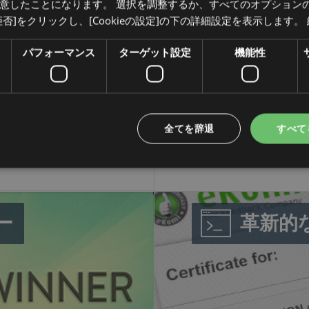
意したことになります。 選択を調整するか、すべてのオプションのC
ンベースサービ
Googleがソ
否]をクリックし、[Cookieの設定]の下の詳細設定を表示します。
AdWords™と
パフォーマンス
ターゲット設定
機能性
ュー表示を開
取りを可能にした独自の
という新たな
優秀な人材を多く集めた
オンラインマーケット
てのレビューを審査し
ップの評価プログラム
全てを辞退
すべて
厳密には必要
パフォーマンス
ターゲット設定
機能性
サードパーティ
ー
革新的
は、ユーザーのログインやアカウント管理など、ウェブサイトの中核となる機能を可能に
ウェブサイトを適切に利用できません。
イダー /
有効期
概要
イン
限
Session
PHP言語を使用したアプリケーションで生成されるcookie。 こ
net
ョン変数を維持するために使用される汎用識別子です。 通常はラ
ekomi.de
字で、どのように使用されるかはサイトによって異なりますが、