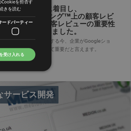
ookieを拒否す
POLISH
ーシャルサービスに着目し、
続きを読む
PORTUGUESE
 Google ショッピング™上の顧客レビ
サードパーティー
SPANISH
始したことで、顧客レビューの重要性
視点がもたらされました。
GB
プレイスの競争が激化する今、企業がGoogleショ
AZ
を活用することは極めて重要だと言えます。
ARABIC
を受け入れる
JAPANESE
CZ
SLOVAK
ー
なサービス開発
します。厳密に必要な
れは、ユーザーセッシ
ンダムに生成された数
ページ間でユーザーの