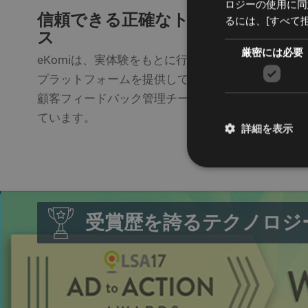
ロジーの使用に同
信頼できる正確なトランザクショ
るには、[すべて拒
ス
厳密には必要
eKomiは、実体験をもとに行われる顧客間のやり
プラットフォームを提供しています。eKomiでは
顧客フィードバック管理チームを設置し、常時すべ
ています。
詳細を表示
受賞歴を誇るテクノロジ
厳密に必要なクッキー
cookieがないと、
プロバ
名称
ドメ
PHPSESSID
PHP.
www.