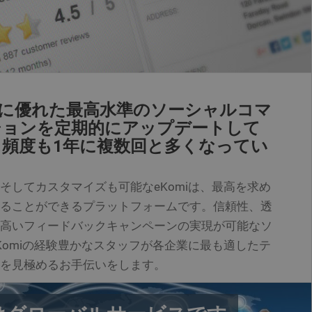
テム生成ハッシュ
テム生成ハッシュ
スを大幅にアップデート
ージを共有した後、共有数
cookieは、ランダムに
。 cookieは訪
非常に優れた最高水準のソーシャルコマ
合に、更新された数が
、固有のユーザーを
ストに含まれ、サイト
ションを定期的にアップデートして
算出するために使用
ますが、これはウェ
ージを共有した後、共有数
頻度も1年に複数回と多くなってい
合に、更新された数が
gtag.jsと
によると、このcookieは
そしてカスタマイズも可能なeKomiは、最高を求め
ることができるプラットフォームです。信頼性、透
付けられています。ドキュメ
フィックの多いサイ
高いフィードバックキャンペーンの実現が可能なソ
す。
Komiの経験豊かなスタッフが各企業に最も適したテ
ーとセッションを区別する
され、既存の__utma
を見極めるお手伝いをします。
nalyticsにデータが
ーがブラウザを閉じると削
、Google