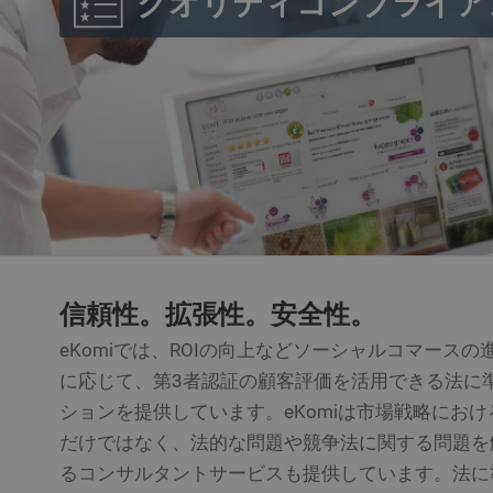
クオリティコンプライア
__utmz
Googl
www.e
__utmt
Googl
www.e
__utmb
Googl
www.e
uvc
Oracl
Corpo
www.e
loc
信頼性。拡張性。安全性。
Oracl
Corpo
www.e
eKomiでは、ROIの向上などソーシャルコマース
ads/ga-
www.e
に応じて、第3者認証の顧客評価を活用できる法に準
audiences
ションを提供しています。eKomiは市場戦略にお
だけではなく、法的な問題や競争法に関する問題を
るコンサルタントサービスも提供しています。法に