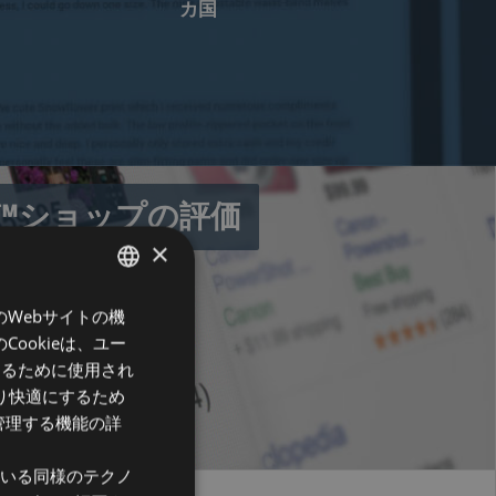
カ国
le™ショップの評価
×
のWebサイトの機
ENGLISH
ookieは、ユー
DUTCH
するために使用され
FRENCH
限り快適にするため
管理する機能の詳
GERMAN
ITALIAN
れている同様のテクノ