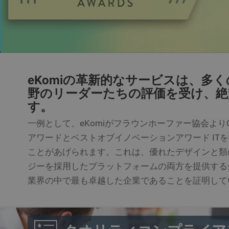
名称
名称
プロバ
名称
intercom-id-l19o7s
プロバイダー 
ドメイ
名称
ekomi_tracking_SH
メイン
intercom-session-l
_ga
Googl
__atuvc
.ekomi
p.gif
www.ekomi
eKomiの革新的なサービスは、多
野のリーダーたちの評価を受け、絶
__atuvs
す。
一例として、eKomiがフラウンホーファー協会よりC
_gid
Googl
.ekomi
アワードとベストオブイノベーションアワード IT
ことがあげられます。これは、優れたデザインと類
_gat
Googl
.ekomi
ジーを採用したプラットフォームの両方を提供する企
業界の中で最も卓越した企業であることを証明して
__utma
Googl
www.e
__utmc
Googl
www.e