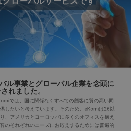
iはグローバルサービスです
能にするために使用され、
るために使用されます。
がサイトに到達した際のト
トを調整するために使用
ookieは、新しいセッシ
ptライブラリが実行さ
okieは、Google
 Addthis が設定し
を共有しているユーザー
ローバル事業とグローバル企業を念頭に
ンされました。
ンライン行動に基づい
Komiでは、国に関係なくすべての顧客に質の高い同
使用される
供したいと考えています。そのため、eKomiは26以
り、アメリカとヨーロッパに多くのオフィスを構え
客のそれぞれのニーズにお応えするためには普遍的