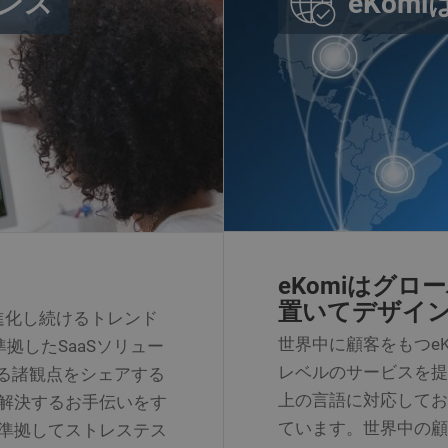
eKom
ンス
Analyticsの古いバージョンであるurchin.jsとの相互運用を可
__utmb cookieと組み合わせて新しいセッション/訪問を判断す
4
このcookieは、Google analyticsによって設定され、訪問者
e LLC
months
ラフィックソースやキャンペーンを保存するために使用されます。
komi.de
4 weeks
10
cookieはGoogleAnalyticsによって設定され、リクエストレー
e LLC
minutes
されます。
komi.de
30
このcookieは、Google Analyticsによって設定されます。 このc
e LLC
minutes
ョン/訪問を判断するために使用されます。 cookieは、JavaScri
komi.de
れ、既存の__utma cookieが存在しない場合に作成されます。 このco
Analyticsにデータが送信されるたびに更新されます。
1 year
このcookieは、Addthis.com のサービスの利用状況を把握するために
e
ます。
ration
komi.de
1 year
このcookieは Addthis によって設定されます。 これは、情報
eKomiはグ
e
がどこにいるのかを把握するためのgeolocation cookieです。
ration
置いてデザイ
komi.de
の進化し続けるトレンド
komi.de
Session
Google AdWordsで使用され、ウェブサイト上での訪問者のオ
世界中に顧客をもつe
拠したSaaSソリュー
て、顧客に転換する可能性の高い訪問者に再アプローチするために
レベルのサービスを提
ける諸観点をシェアする
上の言語に対応してお
解決するお手伝いをす
ています。世界中の顧
準拠してストレステス