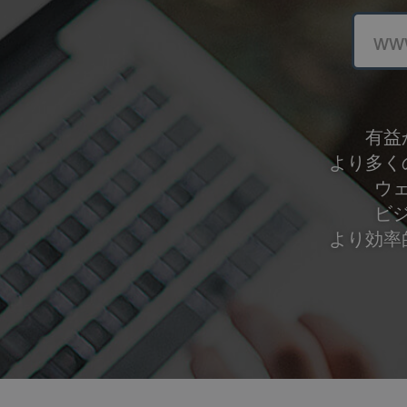
w
有益
より多く
ウ
ビ
より効率